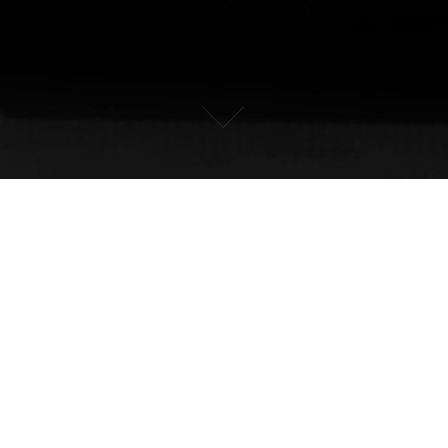
Fuga
Fuga 唐紅 Karakurenai 商品コード : FG-0001
字画を省略し流れるように書く草書体の中で更に崩した書を狂
草（きょうそう）と言います。中国唐時代の書家 懐素の書を
ベースに、流れるような雅さとモダンさを金銀の二色使いで表
現しています。